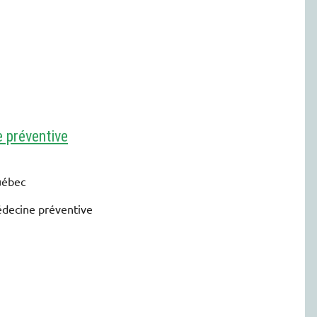
 préventive
uébec
édecine préventive