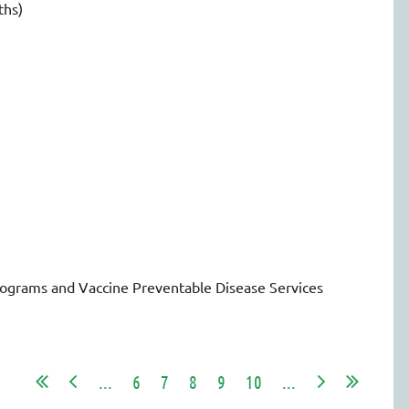
ths)
rograms and Vaccine Preventable Disease Services
...
6
7
8
9
10
...